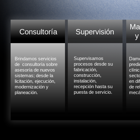
Ma
Consultoría
Supervisión
y
Supervisamos
Brindamos servicios
Damo
procesos desde su
de consultoría sobre
predi
fabricación,
asesoría de nuevos
clíni
construcción,
sistemas; desde la
secto
instalación,
licitación, ejecución,
en di
recepción hasta su
modernización y
de re
puesta de servicio.
planeación.
mecán